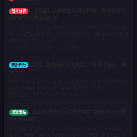
【深度】瓜迪奥拉vs阿尔特塔：曼城与阿森
战术分析
纳的高位压迫体系对比
作者@战术笔记 分析了本赛季两队在英超中的压迫数据，曼城
场均高位夺回球权8.7次，阿森纳则为7.2次，但阿森纳的压迫成
功率高出3个百分点……
128条回复 · 2.1万浏览 · 2024-11-14
欧冠：利物浦3:1AC米兰 — 球员评分帖（快
赛后评分
来打分！）
萨拉赫8.9分领跑全场，两射一传表现惊艳。米兰门将迈尼昂虽
然丢了3球但仍获得7.5分，全场贡献6次关键扑救……
256条回复 · 4.7万浏览 · 2024-11-13
2026世界杯亚洲区预选赛：中国队的出线形
球迷发帖
势到底如何？
楼主整理了剩余赛程和竞争对手的积分情况，做了一个详细的
数据分析表格。目前中国队积7分排名小组第四，距离第二名差