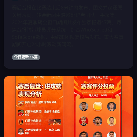
赛后战报在比赛结束后8分钟内发布，图文并茂还原
关键瞬间。转会新闻由驻欧洲记者团队一手采集，
2024年夏季转会窗口期间共发布独家报道47篇。每
篇战报附带球员评分系统，综合WhoScored和
SofaScore数据，由编辑团队复核后发布。重大赛事
期间开启24小时滚动新闻流。
今日更新 16篇