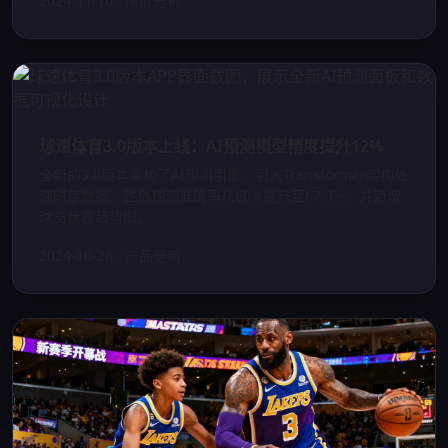
2024-11-10 · 深度分析
球速体育3.0版本上线：AI预测模型精度提升12%
全新的3.0版本重构了AI预测引擎，引入Transformer架构处
理时序数据，胜负预测准确率从60%提升至67.3%，并新增
球员状态趋势图。
2024-10-28 · 产品更新