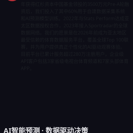
年获得红杉资本中国基金领投的3500万元Pre-A轮融
资后，我们投入了其中60%用于自建数据采集系统
和AI预测模型训练。2022年与Stats Perform达成亚
太区数据授权合作，2023年接入Sportradar的全球
数据网络。我们的愿景是在2026年前成为亚太地区
最受信赖的体育数据服务平台，覆盖全球Top 100联
赛，并为用户提供真正个性化的AI驱动观赛体验。
目前平台已累计服务超过280万注册用户，企业级
API客户包括3家省级电视台体育频道和7家头部体育
APP。
AI智能预测 · 数据驱动决策