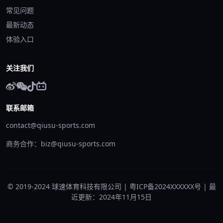
常见问题
最新动态
体验入口
关注我们
联系邮箱
contact@qiusu-sports.com
商务合作：biz@qiusu-sports.com
© 2019-2024 球速体育科技有限公司 | 粤ICP备2024XXXXXX号 | 最
近更新：2024年11月15日