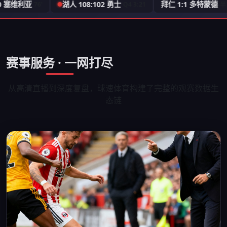
利亚
湖人 108:102 勇士
拜仁 1:1 多特蒙德
76'
Q4 3:21
半场
赛事服务 · 一网打尽
从高清直播到深度复盘，球速体育构建了完整的观赛数据生
态链