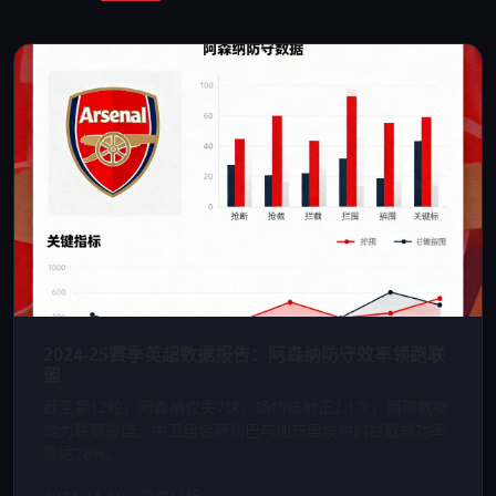
2024-25赛季英超数据报告：阿森纳防守效率领跑联
盟
截至第12轮，阿森纳仅失7球，场均被射正2.1次，两项数据
均为联赛最佳。中卫组合萨利巴与加布里埃尔的拦截成功率
高达78%。