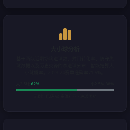
大小球分析
基于两队近期场均进球数、射门转化率、防守失
球数据以及历史交锋的总进球分布，智能推算大
小球概率。2023-24赛季准确率71.5%。
大2.5球
62%
小2.5球
38%
示例：巴萨 vs 塞维利亚 · 进球预期