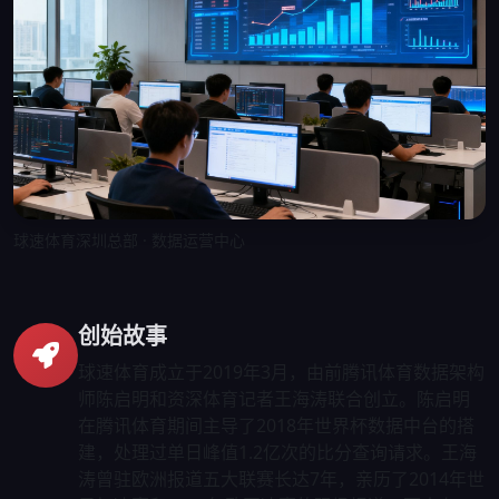
球速体育深圳总部 · 数据运营中心
创始故事
球速体育成立于2019年3月，由前腾讯体育数据架构
师陈启明和资深体育记者王海涛联合创立。陈启明
在腾讯体育期间主导了2018年世界杯数据中台的搭
建，处理过单日峰值1.2亿次的比分查询请求。王海
涛曾驻欧洲报道五大联赛长达7年，亲历了2014年世