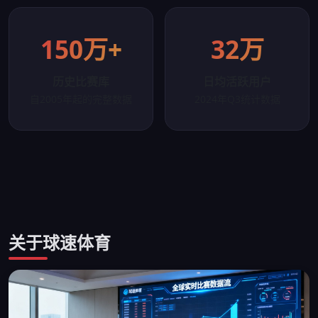
150万+
32万
历史比赛库
日均活跃用户
自2005年起的完整数据
2024年Q3统计数据
关于球速体育