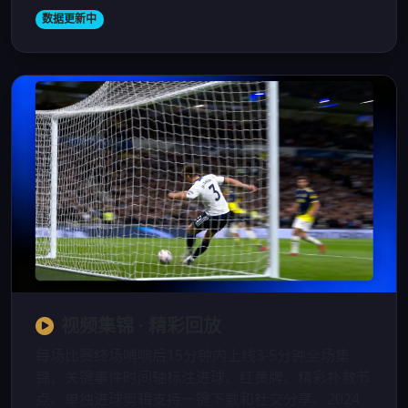
数据更新中
视频集锦 · 精彩回放
每场比赛终场哨响后15分钟内上线3-5分钟全场集
锦，关键事件时间轴标注进球、红黄牌、精彩扑救节
点。单独进球剪辑支持一键下载和社交分享。2024