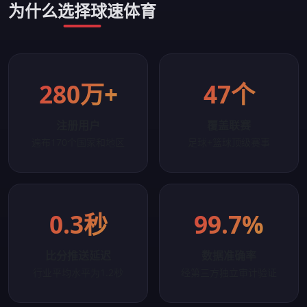
为什么选择球速体育
280万+
47个
注册用户
覆盖联赛
遍布170个国家和地区
足球+篮球顶级赛事
0.3秒
99.7%
比分推送延迟
数据准确率
行业平均水平为1.2秒
经第三方独立审计验证