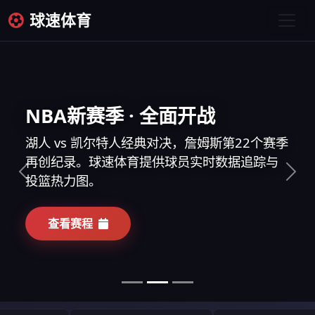
球速体育
NBA新赛季 · 全面开战
湖人 vs 凯尔特人经典对决，詹姆斯第22个赛季
再创纪录。球速体育提供球员实时数据追踪与
上一张
下一
投篮热力图。
查看赛程