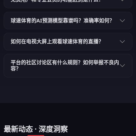
球速体育的AI预测模型靠谱吗？准确率如何？
如何在电视大屏上观看球速体育的直播？
平台的社区讨论区有什么规则？如何举报不良内
容？
最新动态 · 深度洞察