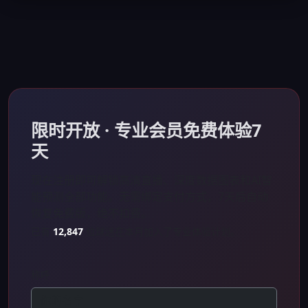
限时开放 · 专业会员免费体验7
天
现在注册即可解锁高清直播、深度数据图表和AI智
能预测全部功能。无需绑定支付方式，7天后自动
恢复免费版，绝不扣费。
已有
12,847
位球迷在本月加入了专业体验计划。
称呼