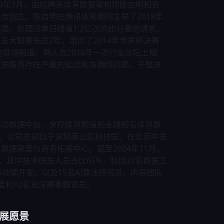
19年3月，由前腾讯体育数据架构师陈启明和资
合创立。陈启明在腾讯体育期间主导了2018年
建，处理过单日峰值1.2亿次的比分查询请求。
五大联赛长达7年，亲历了2014年世界杯决赛
赛的现场报道。两人在2018年一次行业论坛上相
数据服务存在严重的延迟和准确性问题，于是决
跳动数据中台、央视体育频道和全球知名体育数
orts。公司总部位于深圳南山区科技园，在北京中关
数据采集与商务拓展中心。截至2024年11月，
人，其中技术研发人员占比65%，包括32名数据工
移动端开发、以及15名AI算法研究员。内容团队
者和12名资深赛事解说员。
展愿景