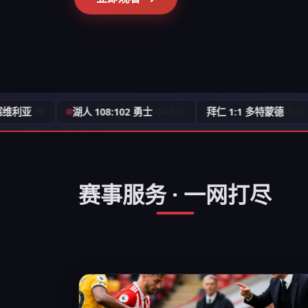
亚
湖人 108:102 勇士
拜仁 1:1 多特蒙德
76'
Q4 3:21
半场
赛事服务 · 一网打尽