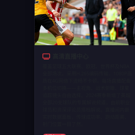
高清直播中心
覆盖足球五大联赛、欧冠、世界杯及NBA
全部场次。采用H.265编码传输，1080P画
质在4G网络下流畅不卡顿。每场直播配备
多机位切换——主视角、战术俯瞰、球星
追踪镜头自由选择。2024赛季新增了英超
全部20支球队的专属解说频道，由前职业
球员和资深评论员搭档解说。直播间内嵌
实时数据面板，传球成功率、跑动距离、
射门位置一目了然。