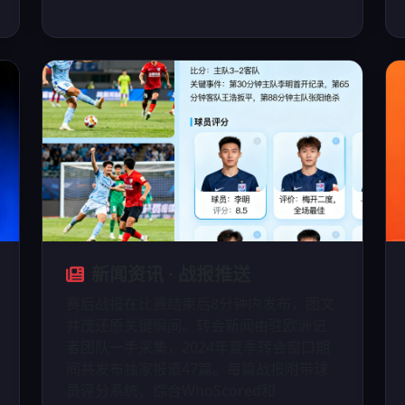
新闻资讯 · 战报推送
赛后战报在比赛结束后8分钟内发布，图文
并茂还原关键瞬间。转会新闻由驻欧洲记
者团队一手采集，2024年夏季转会窗口期
间共发布独家报道47篇。每篇战报附带球
员评分系统，综合WhoScored和