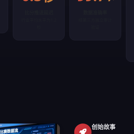
比分推送延迟
数据准确率
事
行业平均水平为1.2
经第三方独立审计
秒
验证
创始故事