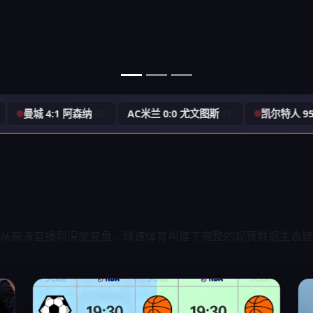
曼城 4:1 阿森纳
AC米兰 0:0 尤文图斯
凯尔特人 95:88 
68'
31'
从高清直播到深度复盘，球速体育构建了完整的观赛数据生态链