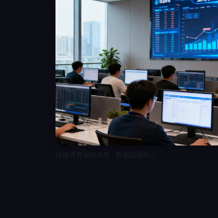
球速体育深圳总部 · 数据运营中心