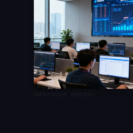
球速体育深圳总部 · 数据运营中心