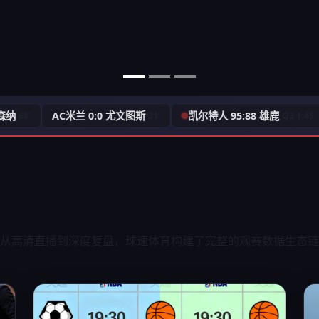
AC米兰 0:0 尤文图斯
凯尔特人 95:88 雄鹿
巴
8'
31'
Q3 1:45
从高清直播到深度复盘，球速体育构建了完整的观赛数据生态链