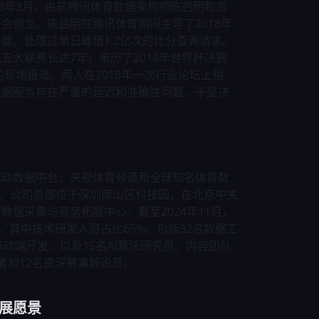
19年3月，由前腾讯体育数据架构师陈启明和资
合创立。陈启明在腾讯体育期间主导了2018年
建，处理过单日峰值1.2亿次的比分查询请求。
五大联赛长达7年，亲历了2014年世界杯决赛
赛的现场报道。两人在2018年一次行业论坛上相
数据服务存在严重的延迟和准确性问题，于是决
跳动数据中台、央视体育频道和全球知名体育数
orts。公司总部位于深圳南山区科技园，在北京中关
数据采集与商务拓展中心。截至2024年11月，
人，其中技术研发人员占比65%，包括32名数据工
移动端开发、以及15名AI算法研究员。内容团队
者和12名资深赛事解说员。
展愿景