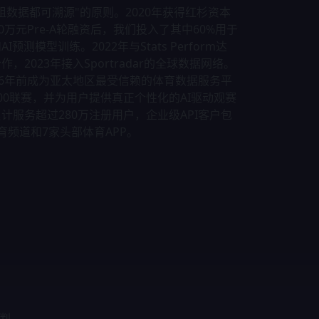
组数据都可溯源"的原则。2020年获得红杉资本
0万元Pre-A轮融资后，我们投入了其中60%用于
预测模型训练。2022年与Stats Perform达
，2023年接入Sportradar的全球数据网络。
26年前成为亚太地区最受信赖的体育数据服务平
100联赛，并为用户提供真正个性化的AI驱动观赛
计服务超过280万注册用户，企业级API客户包
育频道和7家头部体育APP。
判