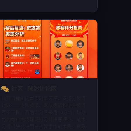
社区 · 球迷讨论区
比赛直播间内置实时聊天室，支持分频道
讨论——主队频道、客队频道和中立频道
互不干扰。赛后评分区采用10分制，球迷
可为每位出场球员打分并撰写短评。战术
分析板块允许用户上传手绘战术图，资深