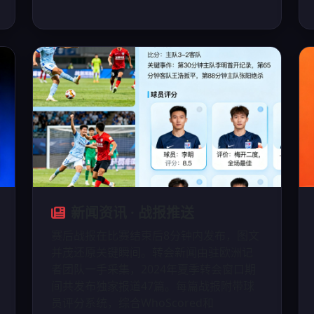
新闻资讯 · 战报推送
赛后战报在比赛结束后8分钟内发布，图文
并茂还原关键瞬间。转会新闻由驻欧洲记
者团队一手采集，2024年夏季转会窗口期
间共发布独家报道47篇。每篇战报附带球
员评分系统，综合WhoScored和