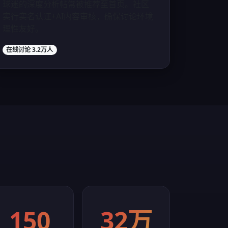
球迷的深度分析帖常被推荐至首页。社区
实行实名认证+AI内容审核，确保讨论环境
理性友好。
在线讨论 3.2万人
150
32万