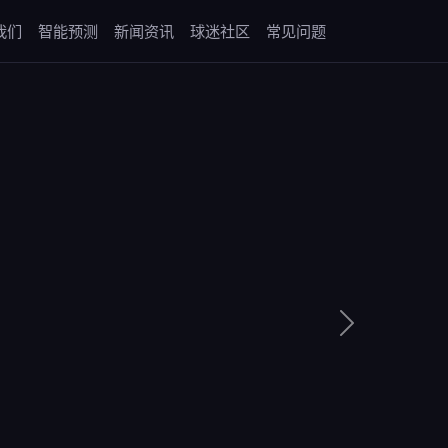
我们
智能预测
新闻资讯
球迷社区
常见问题
下一张