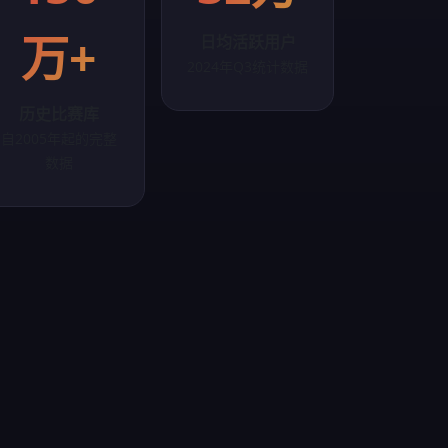
万+
日均活跃用户
2024年Q3统计数据
历史比赛库
自2005年起的完整
数据