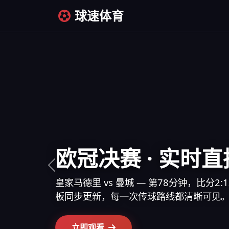
球速体育
欧冠决赛 · 实时
NBA新赛季 · 全
上一张
皇家马德里 vs 曼城 — 第78分钟，比分
湖人 vs 凯尔特人经典对决，詹姆斯第2
板同步更新，每一次传球路线都清晰可见
实时数据追踪与投篮热力图。
立即观看
查看赛程