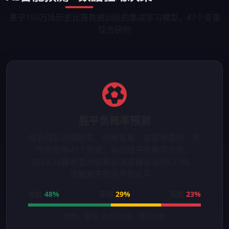
基于150万场历史比赛数据训练的集成学习模型，47个变量
综合研判
胜平负概率预测
综合球队近期状态、伤病名单、主客场表现、天
气条件等47个变量，输出胜平负概率分布。
2023-24赛季五大联赛预测准确率达到67.3%，
显著高于市场平均水平。
主胜
48%
平局
29%
客胜
23%
示例：曼联 vs 切尔西 · 预测分析