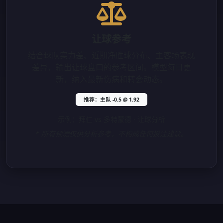
让球参考
结合球队实力差、近期净胜球分布、主客场表现
差异，输出让球盘口的参考区间。模型每日更
新，纳入最新伤病和转会动态。
推荐：主队 -0.5 @ 1.92
示例：拜仁 vs 多特蒙德 · 让球分析
* 所有预测仅供分析参考，不构成任何投注建议。