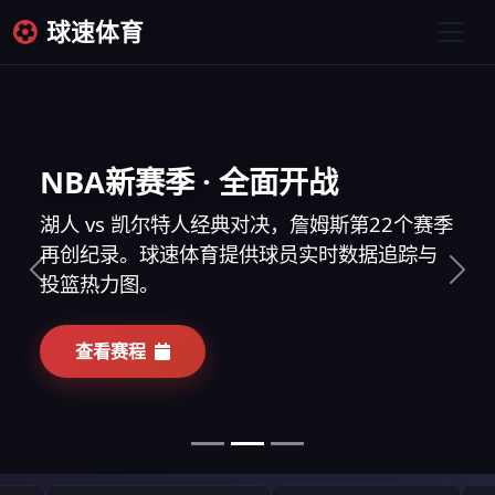
球速体育
NBA新赛季 · 全面开战
湖人 vs 凯尔特人经典对决，詹姆斯第22个赛季
再创纪录。球速体育提供球员实时数据追踪与
上一张
下一
投篮热力图。
查看赛程