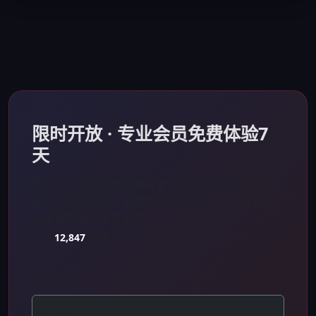
限时开放 · 专业会员免费体验7
天
现在注册即可解锁高清直播、深度数据图表和AI智
能预测全部功能。无需绑定支付方式，7天后自动
恢复免费版，绝不扣费。
已有
12,847
位球迷在本月加入了专业体验计划。
称呼