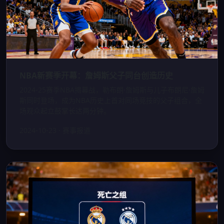
NBA新赛季开幕：詹姆斯父子同台创造历史
2024-25赛季NBA揭幕战，勒布朗·詹姆斯与儿子布朗尼·詹姆
斯同时登场，成为NBA历史上首对同场竞技的父子组合，全
场观众起立鼓掌长达两分钟。
2024-10-23 · 赛事报道