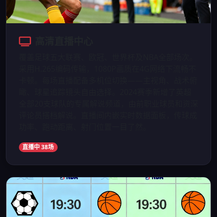
高清直播中心
覆盖足球五大联赛、欧冠、世界杯及NBA全部场次。
采用H.265编码传输，1080P画质在4G网络下流畅不
卡顿。每场直播配备多机位切换——主视角、战术俯
瞰、球星追踪镜头自由选择。2024赛季新增了英超
全部20支球队的专属解说频道，由前职业球员和资深
评论员搭档解说。直播间内嵌实时数据面板，传球成
功率、跑动距离、射门位置一目了然。
直播中 38场