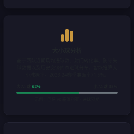
大小球分析
基于两队近期场均进球数、射门转化率、防守失
球数据以及历史交锋的总进球分布，智能推算大
小球概率。2023-24赛季准确率71.5%。
大2.5球
62%
小2.5球
38%
示例：巴萨 vs 塞维利亚 · 进球预期