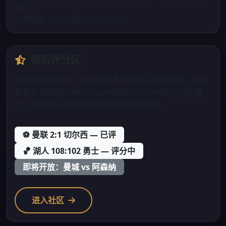
3分……
89条回复 · 1.5万浏览 · 2024-11-11
赛后评分区
每场比赛结束后，为出场球员打出你心中的分数。评分
数据汇总后将与WhoScored和SofaScore进行对比展
示，你的每一票都将影响球员的社区排名。
⚽ 曼联 2:1 切尔西 — 已评
🏀 湖人 108:102 勇士 — 评分中
即将开放：曼城 vs 阿森纳
进入社区