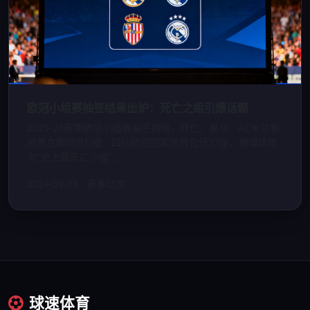
欧冠小组赛抽签结果出炉：死亡之组引爆话题
2025-26赛季欧冠小组赛抽签揭晓，拜仁、皇马、AC米兰和
阿贾克斯同处D组，四队欧冠冠军总数合计27座，被媒体称
为"史上最死亡小组"。
2024-09-15 · 赛事动态
球速体育